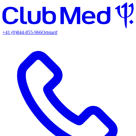
+41 (0)844-855-966
Ortstarif