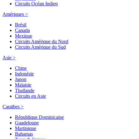
Circuits Océan Indien
Amériques >
Brésil
Canada
Mexique
Circuits Amérique du Nord
Circuits Amérique du Sud
Asie >
Chine
Indonésie
Japon
Malaisie
Thaïlande
Circuits en Asie
Caraïbes >
République Dominicaine
Guadeloupe
Martinique
Bahamas