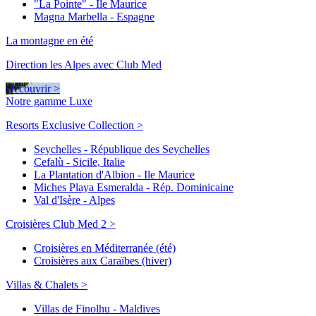
"La Pointe" - Ile Maurice
Magna Marbella - Espagne
La montagne en été
Direction les Alpes avec Club Med
Découvrir >
Notre gamme Luxe
Resorts Exclusive Collection >
Seychelles - République des Seychelles
Cefalù - Sicile, Italie
La Plantation d'Albion - Ile Maurice
Miches Playa Esmeralda - Rép. Dominicaine
Val d'Isère - Alpes
Croisières Club Med 2 >
Croisières en Méditerranée (été)
Croisières aux Caraïbes (hiver)
Villas & Chalets >
Villas de Finolhu - Maldives