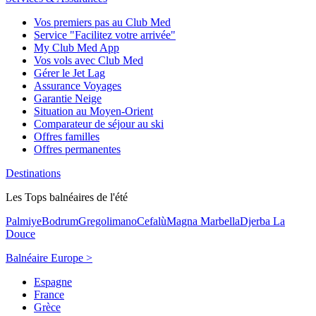
Vos premiers pas au Club Med
Service "Facilitez votre arrivée"
My Club Med App
Vos vols avec Club Med
Gérer le Jet Lag
Assurance Voyages
Garantie Neige
Situation au Moyen-Orient
Comparateur de séjour au ski
Offres familles
Offres permanentes
Destinations
Les Tops balnéaires de l'été
Palmiye
Bodrum
Gregolimano
Cefalù
Magna Marbella
Djerba La
Douce
Balnéaire Europe >
Espagne
France
Grèce