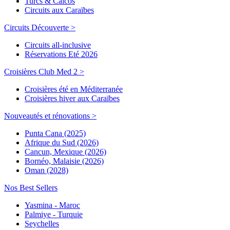
Turcs & Caicos
Circuits aux Caraïbes
Circuits Découverte >
Circuits all-inclusive
Réservations Eté 2026
Croisières Club Med 2 >
Croisières été en Méditerranée
Croisières hiver aux Caraïbes
Nouveautés et rénovations >
Punta Cana (2025)
Afrique du Sud (2026)
Cancun, Mexique (2026)
Bornéo, Malaisie (2026)
Oman (2028)
Nos Best Sellers
Yasmina - Maroc
Palmiye - Turquie
Seychelles