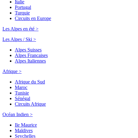
Italie
Portugal
Turquie
Circuits en Europe
Les Alpes en été >
Les Alpes / Ski >
Alpes Suisses
Alpes Francaises
Alpes Italiennes
Afrique >
Afrique du Sud
Maroc
Tunisie
Sénégal
Circuits Afrique
Océan Indien >
Ile Maurice
Maldives
Seychelles