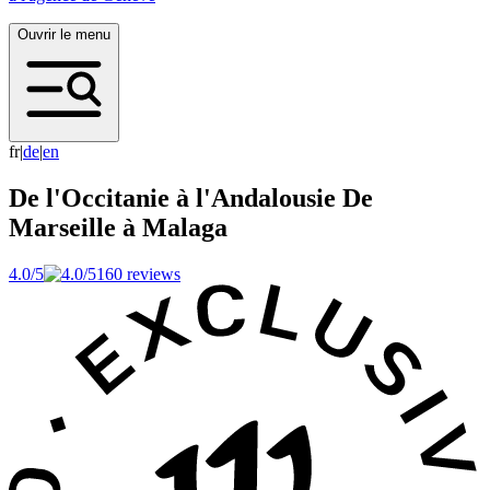
Ouvrir le menu
fr
|
d
e
|
e
n
De l'Occitanie à l'Andalousie
De
Marseille à Malaga
4.0/5
160 reviews