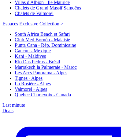
Villas d'Albion - Ile Maurice
Chalets de Grand Massif Samoëns
Chalets de Valmorel
Espaces Exclusive Collection >
South Africa Beach et Safari
Club Med Bornéo - Malaisie
Punta Cana - Rép. Dominicaine
Cancùn - Mexique
Kani - Maldives
Rio Das Pedras - Brésil
Marrakech la Palmeraie - Maroc
Les Arcs Panorama - Alpes
Tignes - Alpes
La Rosière - Alpes
Valmorel - Alpes
Québec Charlevoix - Canada
Last minute
Deals