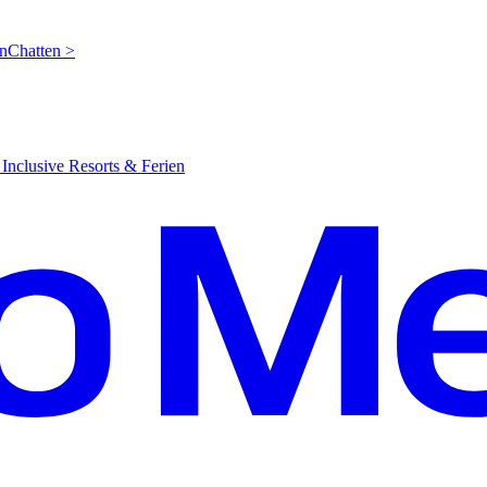
en
C
hatten >
Inclusive Resorts & Ferien