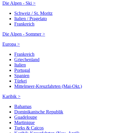
Die Alpen - Ski >
Schweiz / St. Moritz
Italien / Pragelato
Frankreich
Die Alpen - Sommer >
Europa >
Frankreich
Griechenland
Italien
Portugal
Spanien
Türkei
Mittelmeer-Kreuzfahrten (Mai-Okt.)
Karibik >
Bahamas
Dominikanische Republik
Guadeloupe
Martinique
Turks & Caicos