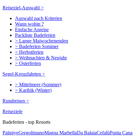
Reiseziel-Auswahl >
Auswahl nach Kriterien
Wann wohin ?
Einfache Anreise
Packliste Badeferien
> Lange Maiwochenenden
> Badeferien Sommer
> Herbstferien
> Weihnachten & Neujahr
> Osterferien
Segel-Kreuzfahrten >
> Mittelmeer (Sommer)
> Karibik (Winter)
Rundreisen >
Reiseziele
Badeferien - top Resorts
Palmiye
Gregolimano
Magna Marbella
Da Balaia
Cefalù
Punta Cana