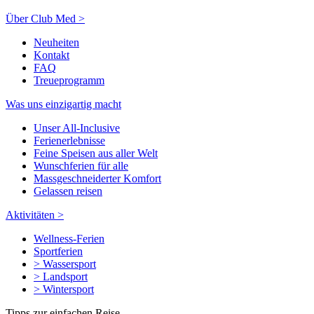
Über Club Med >
Neuheiten
Kontakt
FAQ
Treueprogramm
Was uns einzigartig macht
Unser All-Inclusive
Ferienerlebnisse
Feine Speisen aus aller Welt
Wunschferien für alle
Massgeschneiderter Komfort
Gelassen reisen
Aktivitäten >
Wellness-Ferien
Sportferien
> Wassersport
> Landsport
> Wintersport
Tipps zur einfachen Reise