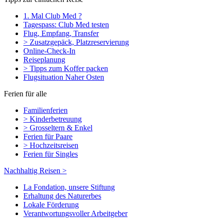
1. Mal Club Med ?
Tagespass: Club Med testen
Flug, Empfang, Transfer
> Zusatzgepäck, Platzreservierung
Online-Check-In
Reiseplanung
> Tipps zum Koffer packen
Flugsituation Naher Osten
Ferien für alle
Familienferien
> Kinderbetreuung
> Grosseltern & Enkel
Ferien für Paare
> Hochzeitsreisen
Ferien für Singles
Nachhaltig Reisen >
La Fondation, unsere Stiftung
Erhaltung des Naturerbes
Lokale Förderung
Verantwortungsvoller Arbeitgeber