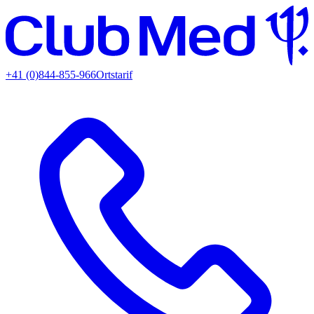
+41 (0)844-855-966
Ortstarif