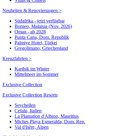
Villas & Chalets
Neuheiten & Renovierungen >
Südafrika - jetzt verfügbar
Borneo, Malaisia (Nov. 2026)
Oman - ab 2028
Punta Cana, Dom. Republik
Palmiye Hotel, Türkei
Gregolimano, Griechenland
Kreuzfahrten >
Karibik im Winter
Mittelmeer im Sommer
Exclusive Collection
Exclusive Collection Resorts
Seychellen
Cefalu, Italien
La Plantation d'Albion, Mauritius
Miches Playa Esmeralda, Dom. Rep.
Val d'Isère, Alpen