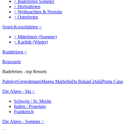
> Badeferien Sommer
> Herbstferien
> Weihnachten & Neujahr
> Osterferien
Segel-Kreuzfahrten >
> Mittelmeer (Sommer)
> Karibik (Winter)
Rundreisen >
Reiseziele
Badeferien - top Resorts
Palmiye
Gregolimano
Magna Marbella
Da Balaia
Cefalù
Punta Cana
Die Alpen - Ski >
Schweiz / St. Moritz
Italien / Pragelato
Frankreich
Die Alpen - Sommer >