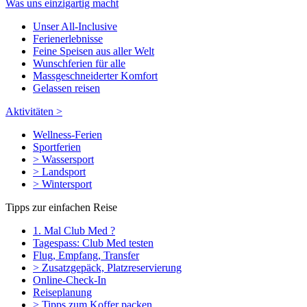
Was uns einzigartig macht
Unser All-Inclusive
Ferienerlebnisse
Feine Speisen aus aller Welt
Wunschferien für alle
Massgeschneiderter Komfort
Gelassen reisen
Aktivitäten >
Wellness-Ferien
Sportferien
> Wassersport
> Landsport
> Wintersport
Tipps zur einfachen Reise
1. Mal Club Med ?
Tagespass: Club Med testen
Flug, Empfang, Transfer
> Zusatzgepäck, Platzreservierung
Online-Check-In
Reiseplanung
> Tipps zum Koffer packen