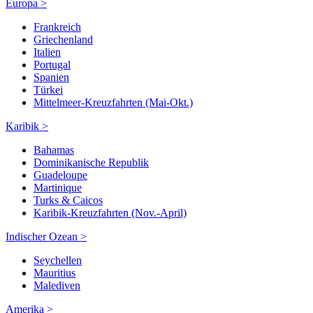
Europa >
Frankreich
Griechenland
Italien
Portugal
Spanien
Türkei
Mittelmeer-Kreuzfahrten (Mai-Okt.)
Karibik >
Bahamas
Dominikanische Republik
Guadeloupe
Martinique
Turks & Caicos
Karibik-Kreuzfahrten (Nov.-April)
Indischer Ozean >
Seychellen
Mauritius
Malediven
Amerika >