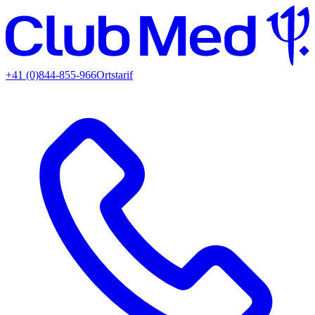
+41 (0)844-855-966
Ortstarif